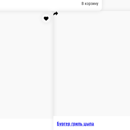
ю, сыр Чеддер, бекон, помидор с огурцом, лук сушеный и л