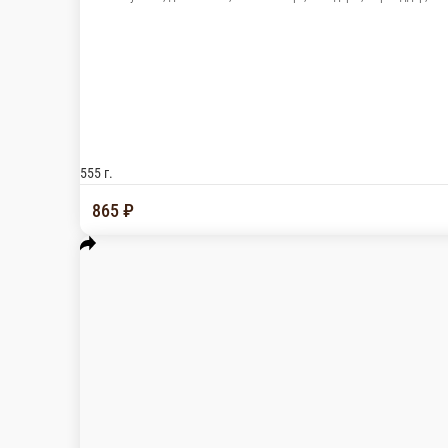
Бургер «Counter»
Белая булочка, две котлеты, салат айсберг, по
555 г.
865 ₽