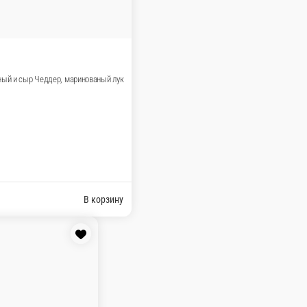
 салат Айсберг, сыр Чеддер
В корзину