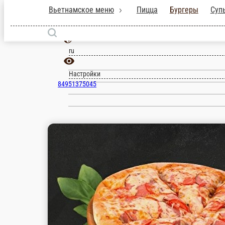
Вьетнамское меню
Пицца
Бургеры
Дмитров
ru
Настройки
84951375045