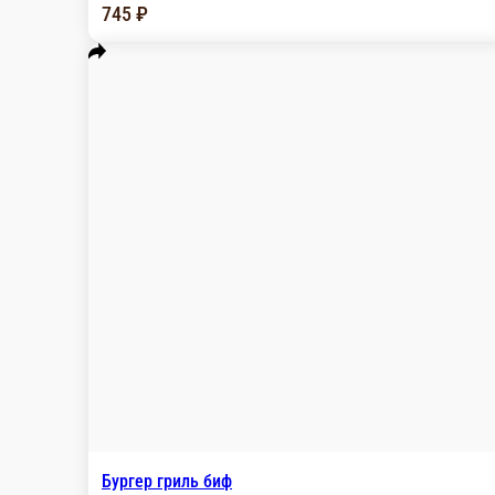
Бургер BBQ
Черная булочка, говяжья котлета, соус барбек
450 г.
605 ₽