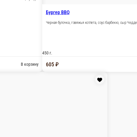
мидоры, сыр чеддер, сливочные вешенки, лук фри
В корзину