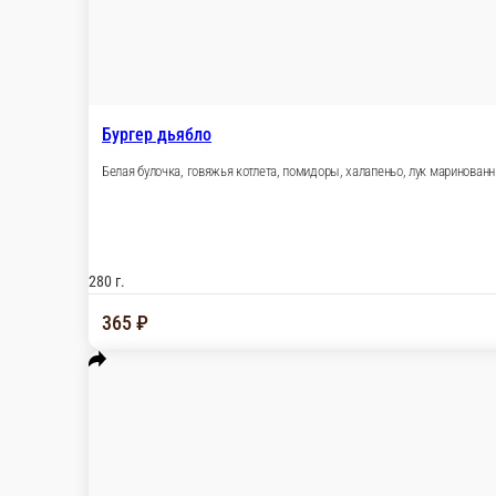
Бургер гриль бим
Булочка черная, соус кисло-сладкий, две говяжь
480 г.
745 ₽